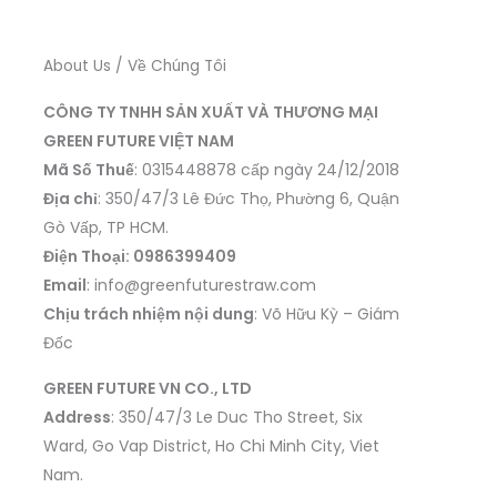
About Us / Về Chúng Tôi
CÔNG TY TNHH SẢN XUẤT VÀ THƯƠNG MẠI
GREEN FUTURE VIỆT NAM
Mã Số Thuế
: 0315448878 cấp ngày 24/12/2018
Địa chỉ
: 350/47/3 Lê Đức Thọ, Phường 6, Quận
Gò Vấp, TP HCM.
Điện Thoại: 0986399409
Email
: info@greenfuturestraw.com
Chịu trách nhiệm nội dung
: Võ Hữu Kỳ – Giám
Đốc
GREEN FUTURE VN CO., LTD
Address
: 350/47/3 Le Duc Tho Street, Six
Ward, Go Vap District, Ho Chi Minh City, Viet
Nam.