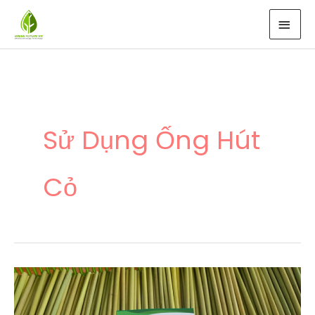
Nhảy
MEN
tới
CHÍ
nội
dung
Sử Dụng Ống Hút
Cỏ
Ống
Hút
Cỏ