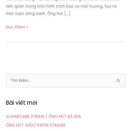
tiến quan trọng trên hình trình bảo vệ môi trường, tạo ra
một cuộc sống xanh. Ống hút […]
Đọc thêm »
T
ì
m
Bài viết mới
k
i
SUGARCANE STRAW / ỐNG HÚT BÃ MÍA
ế
ỐNG HÚT GIẤY/ PAPER STRAWS
m