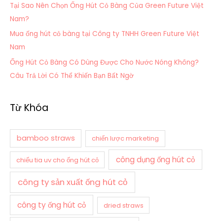
Tại Sao Nên Chọn Ống Hút Cỏ Bàng Của Green Future Việt
:
Nam?
Mua ống hút cỏ bàng tại Công ty TNHH Green Future Việt
Nam
Ống Hút Cỏ Bàng Có Dùng Được Cho Nước Nóng Không?
Câu Trả Lời Có Thể Khiến Bạn Bất Ngờ
Từ Khóa
bamboo straws
chiến lược marketing
công dụng ống hút cỏ
chiếu tia uv cho ống hút cỏ
công ty sản xuất ống hút cỏ
công ty ống hút cỏ
dried straws