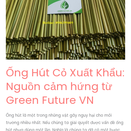
Xuất
Khẩu:
Nguồn
cảm
hứng
từ
Green
Future
VN
Ống Hút Cỏ Xuất Khẩu:
Nguồn cảm hứng từ
Green Future VN
Ống hút là một trong những vật gây nguy hại cho môi
trường nhiều nhất. Nếu chúng ta giải quyết được vấn đề ống
hút nhựa dùng một lần. Nghĩa là chúng ta đã có một bước