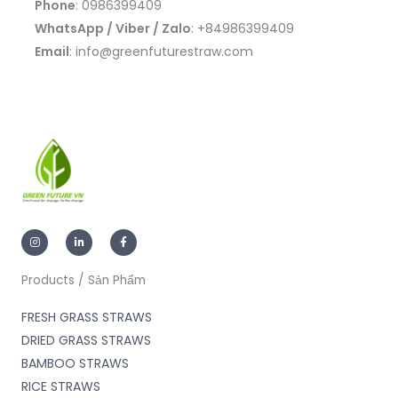
Phone
: 0986399409
WhatsApp / Viber / Zalo
: +84986399409
Email
: info@greenfuturestraw.com
I
L
F
n
i
a
s
n
c
t
k
e
a
e
b
g
d
o
Products / Sản Phẩm
r
i
o
a
n
k
m
-
-
FRESH GRASS STRAWS
i
f
n
DRIED GRASS STRAWS
BAMBOO STRAWS
RICE STRAWS