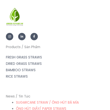
I
L
F
n
i
a
s
n
c
t
k
e
a
e
b
g
d
o
Products / Sản Phẩm
r
i
o
a
n
k
m
-
-
FRESH GRASS STRAWS
i
f
n
DRIED GRASS STRAWS
BAMBOO STRAWS
RICE STRAWS
News / Tin Tức
SUGARCANE STRAW / ỐNG HÚT BÃ MÍA
ỐNG HÚT GIẤY/ PAPER STRAWS