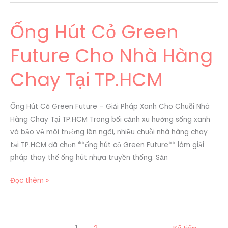
Ống Hút Cỏ Green
Ống
Hút
Future Cho Nhà Hàng
Cỏ
Green
Chay Tại TP.HCM
Future
Cho
Nhà
Ống Hút Cỏ Green Future – Giải Pháp Xanh Cho Chuỗi Nhà
Hàng
Hàng Chay Tại TP.HCM Trong bối cảnh xu hướng sống xanh
Chay
và bảo vệ môi trường lên ngôi, nhiều chuỗi nhà hàng chay
Tại
tại TP.HCM đã chọn **ống hút cỏ Green Future** làm giải
TP.HCM
pháp thay thế ống hút nhựa truyền thống. Sản
Đọc thêm »