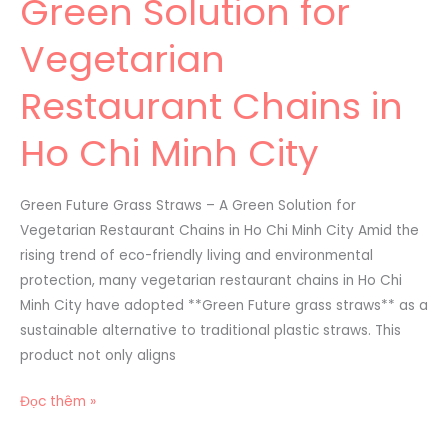
Green Solution for
–
A
Vegetarian
Green
Solution
Restaurant Chains in
for
Vegetarian
Ho Chi Minh City
Restaurant
Chains
in
Green Future Grass Straws – A Green Solution for
Ho
Vegetarian Restaurant Chains in Ho Chi Minh City Amid the
Chi
rising trend of eco-friendly living and environmental
Minh
protection, many vegetarian restaurant chains in Ho Chi
City
Minh City have adopted **Green Future grass straws** as a
sustainable alternative to traditional plastic straws. This
product not only aligns
Đọc thêm »