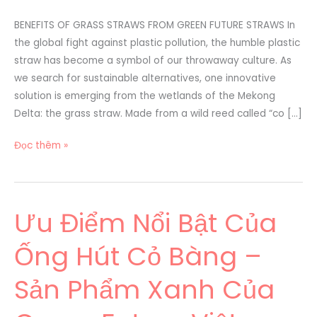
GREEN
FUTURE
BENEFITS OF GRASS STRAWS FROM GREEN FUTURE STRAWS In
STRAWS
the global fight against plastic pollution, the humble plastic
straw has become a symbol of our throwaway culture. As
we search for sustainable alternatives, one innovative
solution is emerging from the wetlands of the Mekong
Delta: the grass straw. Made from a wild reed called “co […]
Đọc thêm »
Ưu Điểm Nổi Bật Của
Ưu
Điểm
Ống Hút Cỏ Bàng –
Nổi
Bật
Sản Phẩm Xanh Của
Của
Ống