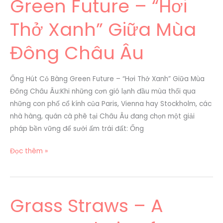
Green Future – “Hơi
Cỏ
Bàng
Thở Xanh” Giữa Mùa
Green
Future
Đông Châu Âu
–
“Hơi
Thở
Ống Hút Cỏ Bàng Green Future – “Hơi Thở Xanh” Giữa Mùa
Xanh”
Đông Châu Âu:Khi những cơn gió lạnh đầu mùa thổi qua
Giữa
những con phố cổ kính của Paris, Vienna hay Stockholm, các
Mùa
nhà hàng, quán cà phê tại Châu Âu đang chọn một giải
Đông
pháp bền vững để sưởi ấm trái đất: Ống
Châu
Âu
Đọc thêm »
Grass Straws – A
Grass
Straws