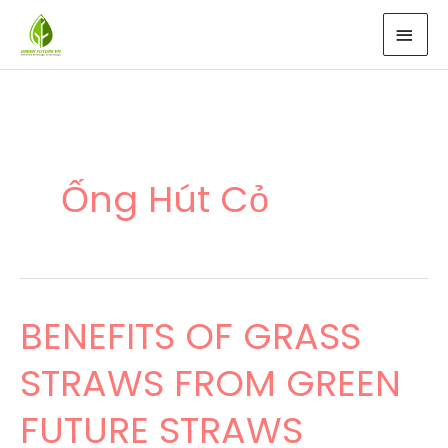
Nhảy
MEN
tới
CHÍ
nội
dung
Ống Hút Cỏ
BENEFITS OF GRASS
BENEFITS
OF
STRAWS FROM GREEN
GRASS
STRAWS
FUTURE STRAWS
FROM