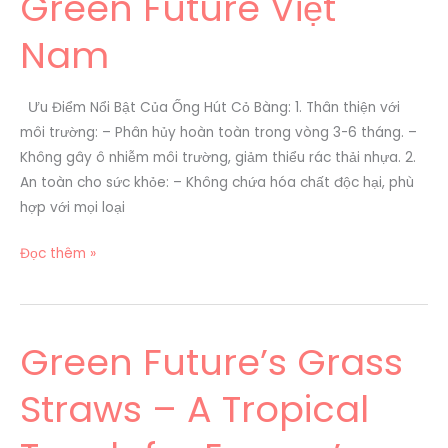
Green Future Việt
Hút
Cỏ
Nam
Bàng
–
Sản
Ưu Điểm Nổi Bật Của Ống Hút Cỏ Bàng: 1. Thân thiện với
Phẩm
môi trường: – Phân hủy hoàn toàn trong vòng 3-6 tháng. –
Xanh
Không gây ô nhiễm môi trường, giảm thiểu rác thải nhựa. 2.
Của
An toàn cho sức khỏe: – Không chứa hóa chất độc hại, phù
Green
hợp với mọi loại
Future
Đọc thêm »
Việt
Nam
Green Future’s Grass
Green
Future’s
Straws – A Tropical
Grass
Straws