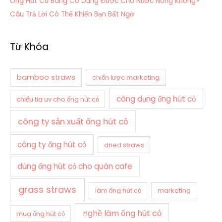
Ống Hút Cỏ Bàng Có Dùng Được Cho Nước Nóng Không?
Câu Trả Lời Có Thể Khiến Bạn Bất Ngờ
Từ Khóa
bamboo straws
chiến lược marketing
công dụng ống hút cỏ
chiếu tia uv cho ống hút cỏ
công ty sản xuất ống hút cỏ
công ty ống hút cỏ
dried straws
dùng ống hút cỏ cho quán cafe
grass straws
làm ống hút cỏ
marketing
nghề làm ống hút cỏ
mua ống hút cỏ