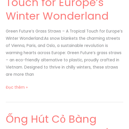
Touch for Europe’s
–
A
Winter Wonderland
Tropical
Touch
for
Green Future’s Grass Straws – A Tropical Touch for Europe’s
Europe’s
Winter Wonderland:As snow blankets the charming streets
Winter
of Vienna, Paris, and Oslo, a sustainable revolution is
Wonderland
warming hearts across Europe: Green Future’s grass straws
– an eco-friendly alternative to plastic, proudly crafted in
Vietnam. Designed to thrive in chilly winters, these straws
are more than
Đọc thêm »
Ống Hút Cỏ Bàng
Ống
Hút