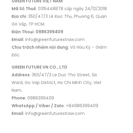
GREEN FUTURE VIỆT NAM
Mã Số Thuế
: 0315448878 cấp ngày 24/12/2018
Địa chỉ
: 350/47/3 Lê Đức Thọ, Phường 6, Quận
Gò Vấp, TP HCM.
Điện Thoại: 0986399409
Email
: info@greenfuturestraw.com
Chịu trách nhiệm nội dung
: Võ Hữu Kỳ – Giám
Đốc
GREEN FUTURE VN CO., LTD
Address
: 350/47/3 Le Duc Tho Street, Six
Ward, Go Vap District, Ho Chi Minh City, Viet
Nam.
Phone
: 0986399409
WhatsApp / Viber / Zalo
: +84986399409
Email
: info@greenfuturestraw.com