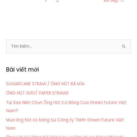
1
2
Kế tiếp
→
T
ì
m
Bài viết mới
k
i
SUGARCANE STRAW / ỐNG HÚT BÃ MÍA
ế
ỐNG HÚT GIẤY/ PAPER STRAWS
m
Tại Sao Nên Chọn Ống Hút Cỏ Bàng Của Green Future Việt
:
Nam?
Mua ống hút cỏ bàng tại Công ty TNHH Green Future Việt
Nam